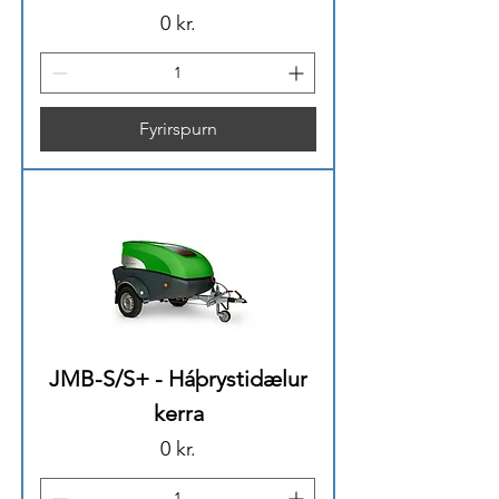
Price
0 kr.
Fyrirspurn
JMB-S/S+ - Háþrystidælur
kerra
Price
0 kr.