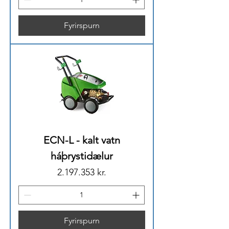
Fyrirspurn
ECN-L - kalt vatn
háþrystidælur
Price
2.197.353 kr.
Fyrirspurn