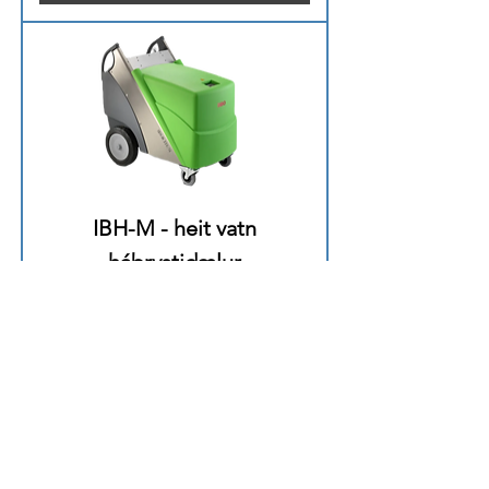
IBH-M - heit vatn
háþrystidælur
Price
2.727.983 kr.
Fyrirspurn