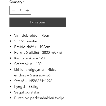
Quantity
*
Fyrirspurn
VInnslubreidd – 75cm
2x 15” burstar
Breidd sköfu – 102cm
Reiknuð afköst - 3800 m²/klst
Þvottatankur – 120l
Safntankur – 130l
Lithium rafgeymar – 4klst
ending – 5 ára ábyrgð
Stærð – 1458*834*1298
Þyngd – 332kg
Segul burstalás
Bursti og paddsahaldari fyglja