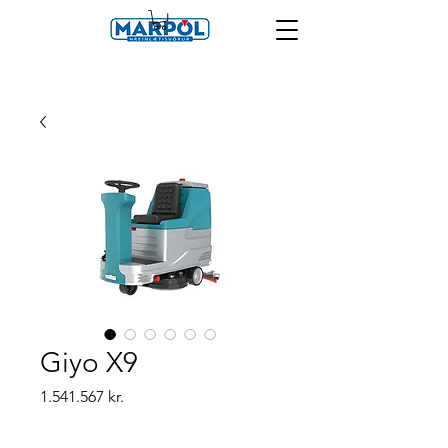
Giyo X9
Price
1.541.567 kr.