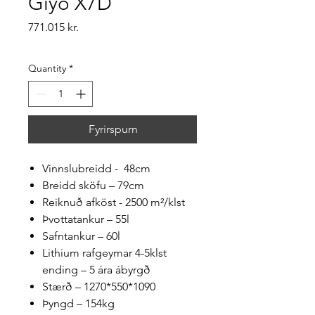
Giyo X7D
Price
771.015 kr.
Quantity
*
Fyrirspurn
Vinnslubreidd - 48cm
Breidd sköfu – 79cm
Reiknuð afköst - 2500 m²/klst
Þvottatankur – 55l
Safntankur – 60l
Lithium rafgeymar 4-5klst
ending – 5 ára ábyrgð
Stærð – 1270*550*1090
Þyngd – 154kg