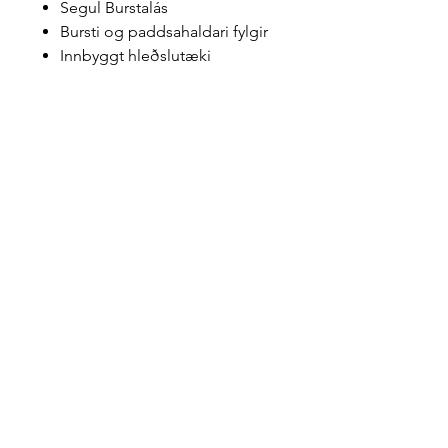
Segul Burstalás
Bursti og paddsahaldari fylgir
Innbyggt hleðslutæki
Hafðu samband
544 5588
marpol@marpol.is
Opnunartímí
Mánudaga til Föstudaga 09-16
Dalbrekka 15,
200 Kópavogur, Iceland
Persónuverndarstefna
© 2035 by Marpól. Powered and