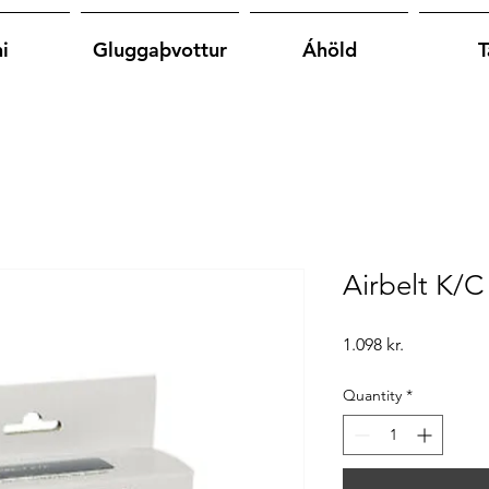
i
Gluggaþvottur
Áhöld
T
Airbelt K/C
Price
1.098 kr.
Quantity
*