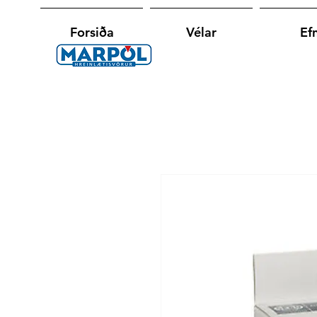
Forsiða
Vélar
Efn